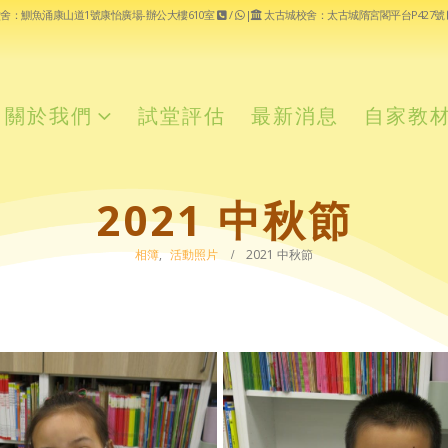
舍：鰂魚涌康山道1號康怡廣場-辦公大樓610室
/
|
太古城校舍：太古城隋宮閣平台P427號
關於我們
試堂評估
最新消息
自家教
2021 中秋節
相簿
,
活動照片
2021 中秋節