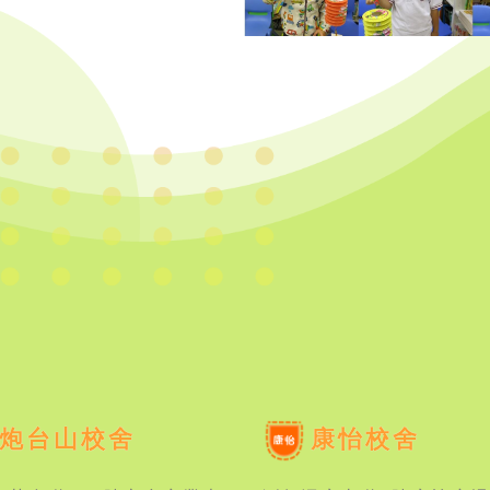
炮台山校舍
康怡校舍