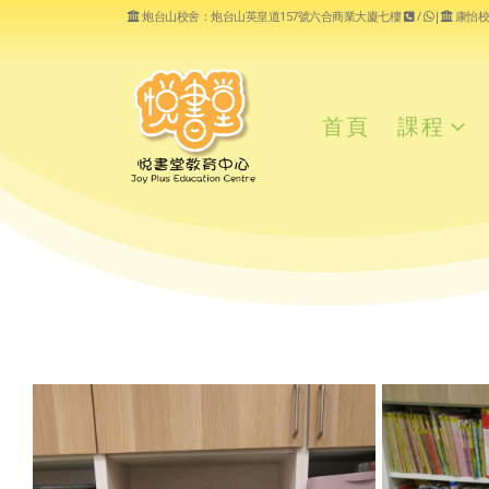
炮台山校舍：炮台山英皇道157號六合商業大廈七樓
/
|
康怡校
首頁
課程