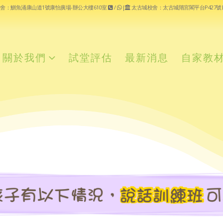
舍：鰂魚涌康山道1號康怡廣場-辦公大樓610室
/
|
太古城校舍：太古城隋宮閣平台P427號
關於我們
試堂評估
最新消息
自家教