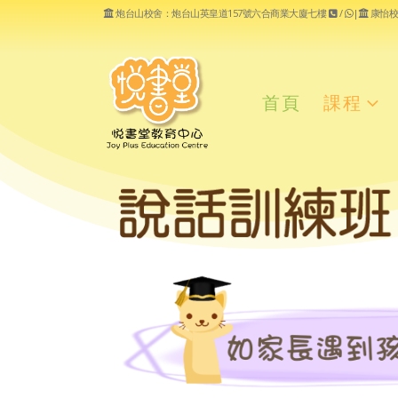
炮台山校舍：炮台山英皇道157號六合商業大廈七樓
/
|
康怡校
首頁
課程