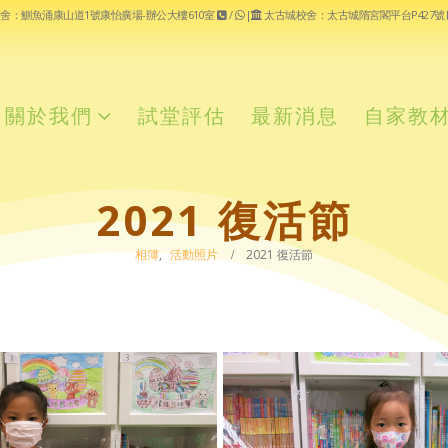
舍：鰂魚涌康山道1號康怡廣場-辦公大樓610室
/
|
太古城校舍：太古城隋宮閣平台P427號
關於我們
試堂評估
最新消息
自家教
2021 復活節
相簿
,
活動照片
2021 復活節