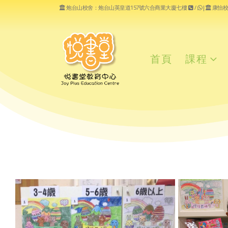
炮台山校舍：炮台山英皇道157號六合商業大廈七樓
/
|
康怡校
首頁
課程