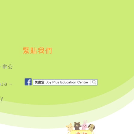
緊貼我們
-辦公
aza –
ry